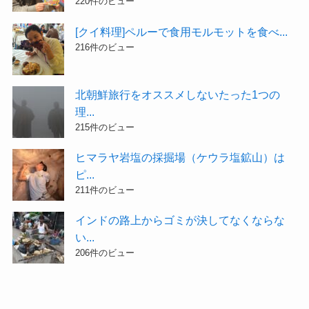
220件のビュー
[クイ料理]ペルーで食用モルモットを食べ...
216件のビュー
北朝鮮旅行をオススメしないたった1つの
理...
215件のビュー
ヒマラヤ岩塩の採掘場（ケウラ塩鉱山）は
ピ...
211件のビュー
インドの路上からゴミが決してなくならな
い...
206件のビュー