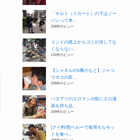
「キルト（スカート）の下はノー
パンって本...
258件のビュー
インドの路上からゴミが決してな
くならない...
210件のビュー
【シャネルの5番のもと】ジャコ
ウネコの肛...
209件のビュー
バヌアツのエロマンガ島にエロ漫
画を持ち込...
209件のビュー
[クイ料理]ペルーで食用モルモッ
トを食べ...