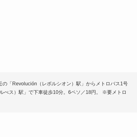
近の「Revolución（レボルシオン）駅」からメトロバス1号
ル・ガルべス）駅」で下車徒歩10分。6ペソ／18円。 ※要メトロ