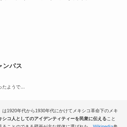
ャンパス
ったようで…
は1920年代から1930年代にかけてメキシコ革命下のメキ
キシコ人としてのアイデンティティーを民衆に伝える
こと
見ることのできる壁画が主な媒体に選ばれた。
Wikipedia
参