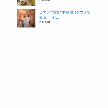
208件のビュー
ヒマラヤ岩塩の採掘場（ケウラ塩
鉱山）はピ...
205件のビュー