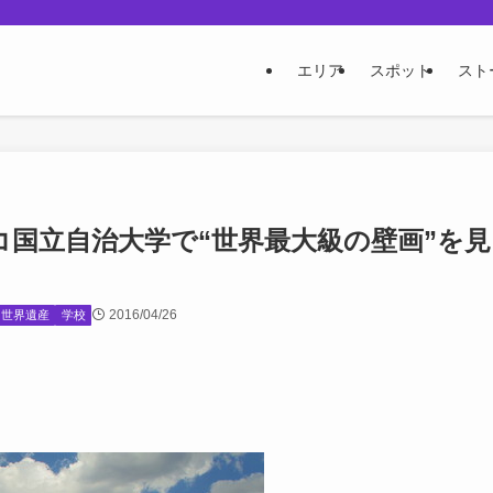
エリア
スポット
スト
コ国立自治大学で“世界最大級の壁画”を見
2016/04/26
世界遺産
学校