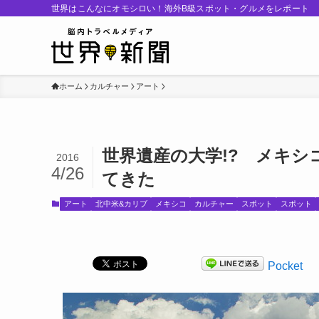
世界はこんなにオモシロい！海外B級スポット・グルメをレポート
ホーム
カルチャー
アート
世界遺産の大学!? メキシ
2016
4/26
てきた
アート
北中米&カリブ
メキシコ
カルチャー
スポット
スポット
Pocket