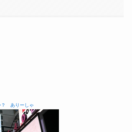
か？
ありーしゃ