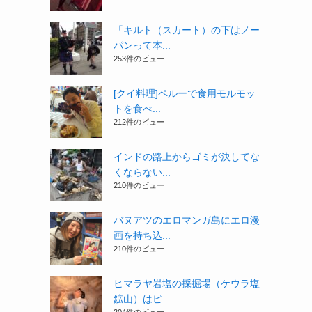
「キルト（スカート）の下はノー
パンって本...
253件のビュー
[クイ料理]ペルーで食用モルモッ
トを食べ...
212件のビュー
インドの路上からゴミが決してな
くならない...
210件のビュー
バヌアツのエロマンガ島にエロ漫
画を持ち込...
210件のビュー
ヒマラヤ岩塩の採掘場（ケウラ塩
鉱山）はピ...