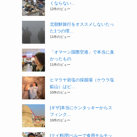
くならない...
12件のビュー
北朝鮮旅行をオススメしないたっ
た1つの理...
11件のビュー
「オマーン国際空港」で本当に臭
かったもの
11件のビュー
ヒマラヤ岩塩の採掘場（ケウラ塩
鉱山）はピ...
10件のビュー
[ギザ]本当にケンタッキーからス
フィンク...
10件のビュー
[クイ料理]ペルーで食用モルモッ