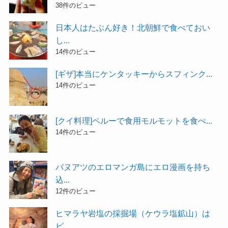
38件のビュー
日本人はたぶん好き！北朝鮮で食べておい
し...
14件のビュー
[ギザ]本当にケンタッキーからスフィンク...
14件のビュー
[クイ料理]ペルーで食用モルモットを食べ...
14件のビュー
バヌアツのエロマンガ島にエロ漫画を持ち
込...
12件のビュー
ヒマラヤ岩塩の採掘場（ケウラ塩鉱山）は
ピ...