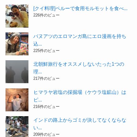
[クイ料理]ペルーで食用モルモットを食べ...
226件のビュー
バヌアツのエロマンガ島にエロ漫画を持ち
込...
225件のビュー
北朝鮮旅行をオススメしないたった1つの
理...
217件のビュー
ヒマラヤ岩塩の採掘場（ケウラ塩鉱山）は
ピ...
216件のビュー
インドの路上からゴミが決してなくならな
い...
209件のビュー