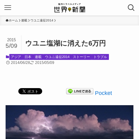
ホーム
連載
ウユニ遠征2014
2015
ウユニ塩湖に消えた6万円
5/09
アジア
日本
連載
ウユニ遠征2014
ストーリー
トラブル
2014/06/28
2015/05/09
Pocket