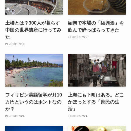
土楼とは？300人が暮らす
紹興で本場の「紹興酒」を
中国の世界遺産に行ってみ
飲んで酔っぱらってきた
た
2013/07/22
2013/07/19
フィリピン英語留学が月10
上海にも下町はある。どこ
万円というのはホントなの
かほっとする「庶民の生
か？
活」
2013/07/24
2013/07/24