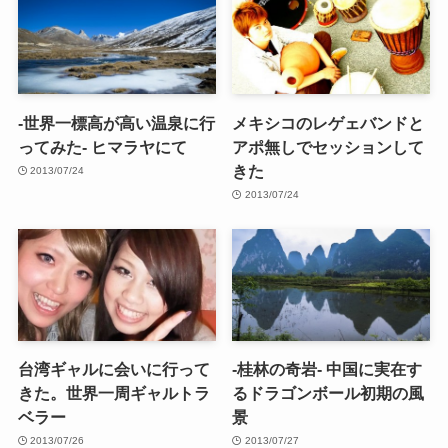
-世界一標高が高い温泉に行
メキシコのレゲェバンドと
ってみた- ヒマラヤにて
アポ無しでセッションして
きた
2013/07/24
2013/07/24
台湾ギャルに会いに行って
-桂林の奇岩- 中国に実在す
きた。世界一周ギャルトラ
るドラゴンボール初期の風
ベラー
景
2013/07/26
2013/07/27