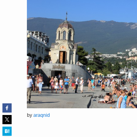
by
araqnid