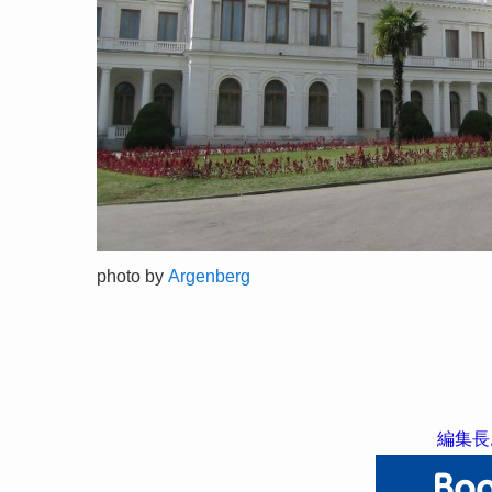
photo by
Argenberg
編集長