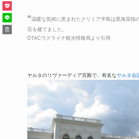
“
温暖な気候に恵まれたクリミア半島は黒海屈指
荘を建てました。
DTACウクライナ観光情報局
より引用
ヤルタのリヴァーディア宮殿で、有名な
ヤルタ会