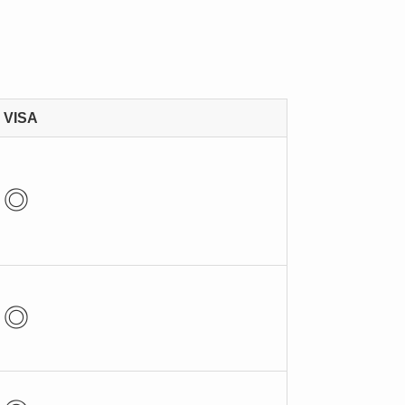
VISA
◎
◎