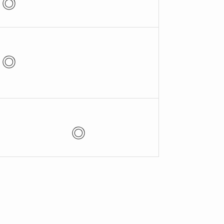
◎
◎
◎