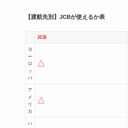
【渡航先別】JCBが使えるか表
JCB
ヨ
ー
△
ロ
ッ
パ
ア
メ
△
リ
カ
ハ