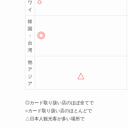
○
ワ
イ
韓
国
◎
・
台
湾
他
ア
△
ジ
ア
◎カード取り扱い店のほぼ全てで
○カード取り扱い店のほとんどで
△日本人観光客が多い場所で