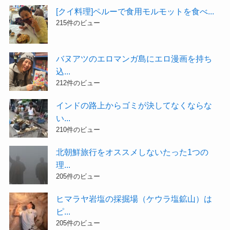
[クイ料理]ペルーで食用モルモットを食べ...
215件のビュー
バヌアツのエロマンガ島にエロ漫画を持ち
込...
212件のビュー
インドの路上からゴミが決してなくならな
い...
210件のビュー
北朝鮮旅行をオススメしないたった1つの
理...
205件のビュー
ヒマラヤ岩塩の採掘場（ケウラ塩鉱山）は
ピ...
205件のビュー