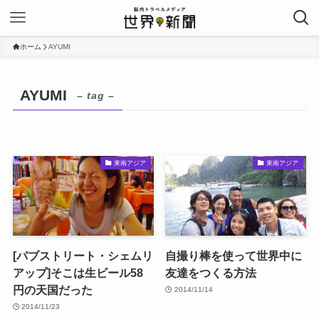
ホーム
AYUMI
AYUMI
– tag –
東南アジア
東南アジア
[パブストリート・シェムリ
自撮り棒を使って世界中に
アップ]そこは生ビール58
友達をつくる方法
円の天国だった
2014/11/14
2014/11/23