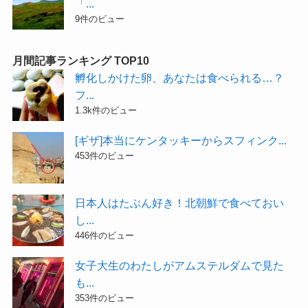
「...
9件のビュー
月間記事ランキング TOP10
孵化しかけた卵、あなたは食べられる…？
フ...
1.3k件のビュー
[ギザ]本当にケンタッキーからスフィンク...
453件のビュー
日本人はたぶん好き！北朝鮮で食べておい
し...
446件のビュー
女子大生のわたしがアムステルダムで見た
も...
353件のビュー