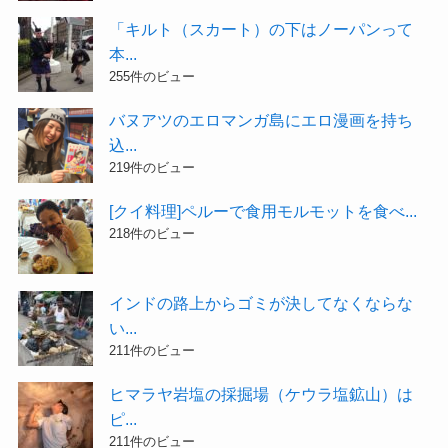
「キルト（スカート）の下はノーパンって
本...
255件のビュー
バヌアツのエロマンガ島にエロ漫画を持ち
込...
219件のビュー
[クイ料理]ペルーで食用モルモットを食べ...
218件のビュー
インドの路上からゴミが決してなくならな
い...
211件のビュー
ヒマラヤ岩塩の採掘場（ケウラ塩鉱山）は
ピ...
211件のビュー