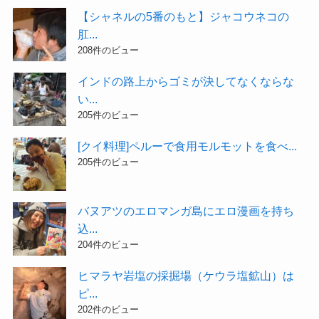
【シャネルの5番のもと】ジャコウネコの
肛...
208件のビュー
インドの路上からゴミが決してなくならな
い...
205件のビュー
[クイ料理]ペルーで食用モルモットを食べ...
205件のビュー
バヌアツのエロマンガ島にエロ漫画を持ち
込...
204件のビュー
ヒマラヤ岩塩の採掘場（ケウラ塩鉱山）は
ピ...
202件のビュー