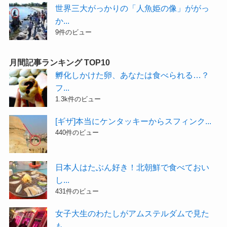
世界三大がっかりの「人魚姫の像」ががっ
か...
9件のビュー
月間記事ランキング TOP10
孵化しかけた卵、あなたは食べられる…？
フ...
1.3k件のビュー
[ギザ]本当にケンタッキーからスフィンク...
440件のビュー
日本人はたぶん好き！北朝鮮で食べておい
し...
431件のビュー
女子大生のわたしがアムステルダムで見た
も...