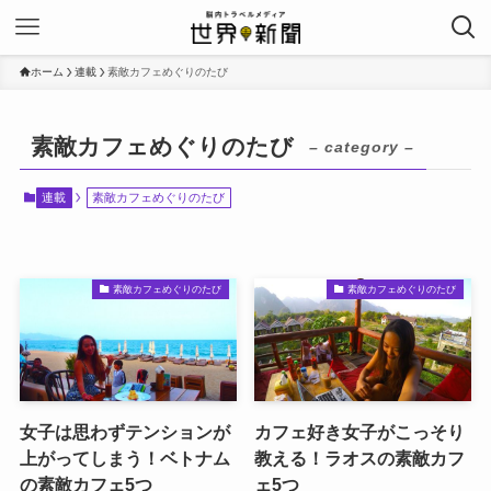
ホーム
連載
素敵カフェめぐりのたび
素敵カフェめぐりのたび
– category –
連載
素敵カフェめぐりのたび
素敵カフェめぐりのたび
素敵カフェめぐりのたび
女子は思わずテンションが
カフェ好き女子がこっそり
上がってしまう！ベトナム
教える！ラオスの素敵カフ
の素敵カフェ5つ
ェ5つ