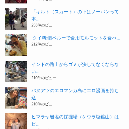
「キルト（スカート）の下はノーパンって
本...
253件のビュー
[クイ料理]ペルーで食用モルモットを食べ...
212件のビュー
インドの路上からゴミが決してなくならな
い...
210件のビュー
バヌアツのエロマンガ島にエロ漫画を持ち
込...
210件のビュー
ヒマラヤ岩塩の採掘場（ケウラ塩鉱山）は
ピ...