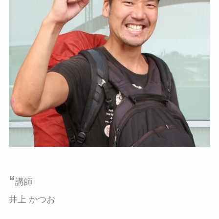
“
講師
井上 かつお