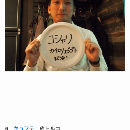
6
キョフテ
＠トルコ