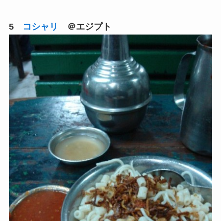
5
コシャリ
＠エジプト