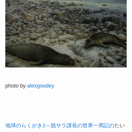
photo by
alexgoodey
地球のらくがき2～脱サラ課長の世界一周記の
たい