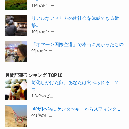
11件のビュー
リアルなアメリカの銃社会を体感できる射
撃...
10件のビュー
「オマーン国際空港」で本当に臭かったもの
9件のビュー
月間記事ランキング TOP10
孵化しかけた卵、あなたは食べられる…？
フ...
1.3k件のビュー
[ギザ]本当にケンタッキーからスフィンク...
441件のビュー