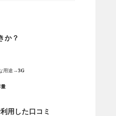
きか？
）な用途→
3G
容量
で利用した口コミ