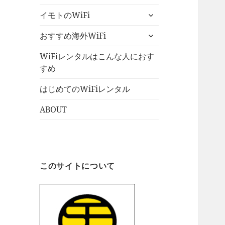
ブ
ュ
サ
メ
イモトのWiFi
ー
ブ
ニ
を
サ
メ
おすすめ海外WiFi
ュ
展
ブ
ニ
ー
開
メ
WiFiレンタルはこんな人におす
ュ
を
ニ
すめ
ー
展
ュ
を
開
はじめてのWiFiレンタル
ー
展
を
開
ABOUT
展
開
このサイトについて