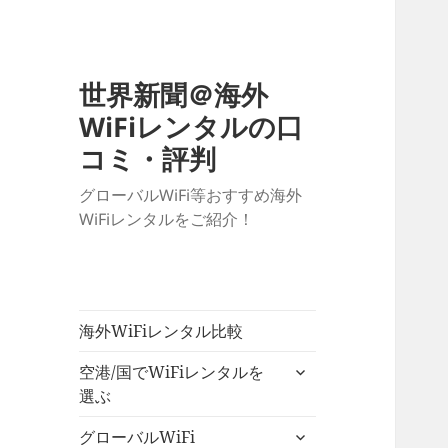
世界新聞＠海外
WiFiレンタルの口
コミ・評判
グローバルWiFi等おすすめ海外
WiFiレンタルをご紹介！
海外WiFiレンタル比較
サ
空港/国でWiFiレンタルを
ブ
選ぶ
メ
サ
ニ
グローバルWiFi