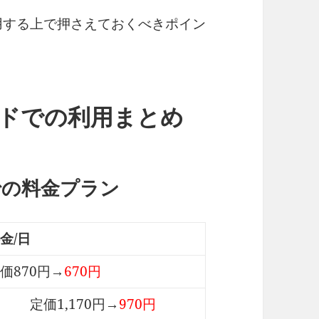
利用する上で押さえておくべきポイン
ンドでの利用まとめ
での料金プラン
金/日
価870円→
670円
定価1,170円→
970円