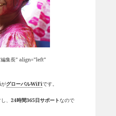
=”編集長” align=”left”
iが
グローバルWiFi
です。
すし、
24時間365日サポート
なので