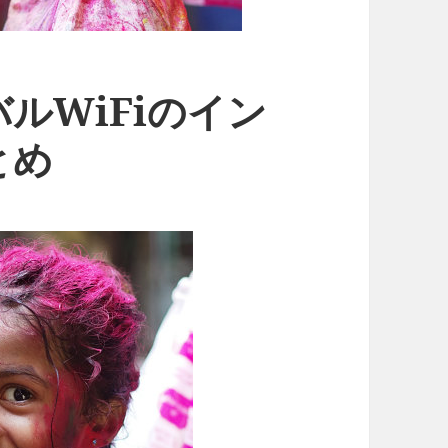
ルWiFiのイン
とめ