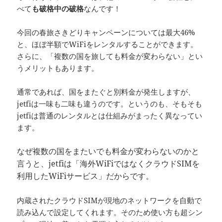
べて
も破格中の破格
なんです！
今回の春旅さきどりキャンペーンについては最大46%
と、ほぼ半額でWiFiをレンタルすることができます。
さらに、
「複数の国を旅しても料金が変わらない」とい
うメリット
もあります。
通常であれば、国をまたぐと別料金が発生しますが、
jetfiは一味も二味も違うのです。というのも、そもそも
jetfiは普通のレンタルとは仕組みがまったく異なってい
ます。
なぜ複数の国をまたいでも料金が変わらないのかと
言うと、jetfiは「海外WiFiではなくクラウドSIMを
利用したWiFiサービス」だからです。
内蔵されたクラウドSIMが現地のネットワークを自動で
読み込んで設定してくれます。そのため使い方も超シン