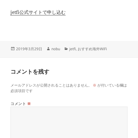
jetfi公式サイトで申し込む
投
作
カ
2019年3月29日
nobu
jetfi
,
おすすめ海外WiFi
稿
成
テ
日:
者
ゴ
リ
コメントを残す
ー
メールアドレスが公開されることはありません。
※
が付いている欄は
必須項目です
コメント
※