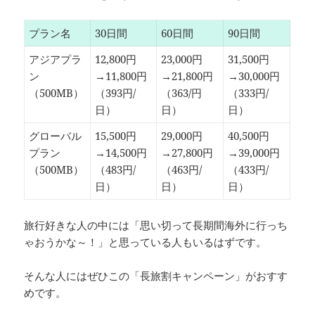
プラン名
30日間
60日間
90日間
アジアプラ
12,800円
23,000円
31,500円
ン
→11,800円
→21,800円
→30,000円
（500MB）
（393円/
（363/円
（333円/
日）
日）
日）
グローバル
15,500円
29,000円
40,500円
プラン
→14,500円
→27,800円
→39,000円
（500MB）
（483円/
（463円/
（433円/
日）
日）
日）
旅行好きな人の中には「思い切って長期間海外に行っち
ゃおうかな～！」と思っている人もいるはずです。
そんな人にはぜひこの「長旅割キャンペーン」がおすす
めです。