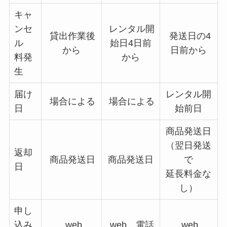
キャ
ンセ
レンタル開
貸出作業後
発送日の4
ル
始日4日前
から
日前から
料発
から
生
届け
レンタル開
場合による
場合による
日
始前日
商品発送日
（翌日発送
返却
商品発送日
商品発送日
で
日
延長料金な
し）
申し
込み
web
web、電話
web