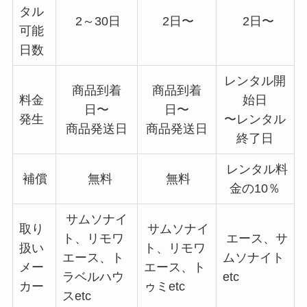
タル
2～30日
2日〜
2日〜
可能
日数
レンタル開
商品到着
商品到着
料金
始日
日〜
日〜
発生
〜レンタル
商品発送日
商品発送日
終了日
レンタル料
補償
無料
無料
金の10％
サムソナイ
取り
サムソナイ
ト、リモワ
エース、サ
扱い
ト、リモワ
エース、ト
ムソナイト
メー
エース、ト
ラベルハウ
etc
カー
ゥミetc
スetc