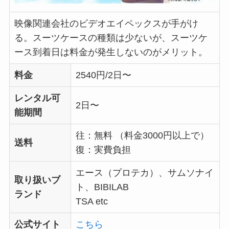
映像関連会社のビデオエイペックスが手がけ
る。スーツケースの種類は少ないが、スーツケ
ース到着日は料金が発生しないのがメリット。
料金
2540円/2日〜
レンタル可
2日〜
能期間
往：無料 （料金3000円以上で）
送料
復：実費負担
エース（プロテカ）、サムソナイ
取り扱いブ
ト、BIBILAB
ランド
TSA etc
公式サイト
こちら