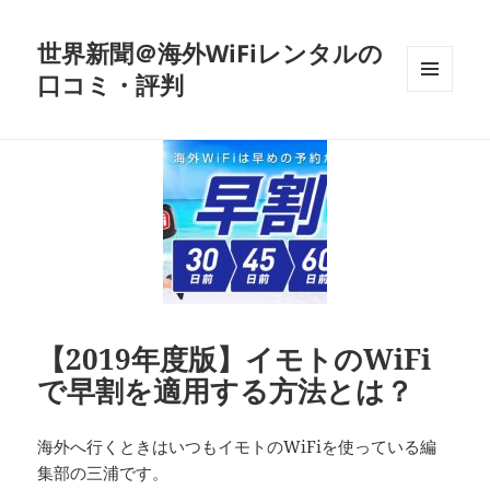
世界新聞＠海外WiFiレンタルの
口コミ・評判
メニュ
ーとウ
ィジェ
ット
【2019年度版】イモトのWiFi
で早割を適用する方法とは？
海外へ行くときはいつもイモトのWiFiを使っている編
集部の三浦です。