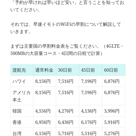
「予約が早ければ早いほど安い」と言うことを知ってお
いてください。
それでは、早速イモトのWiFiの早割について解説して
いきます。
まずは主要国の早割料金表をご覧ください。（4GLTE・
500MBの大容量コース・4日間の日程で計算）
渡航先
通常料金
30日前
45日前
60日前
ハワイ
8,156円
7,516円
7,196円
6,876円
アメリカ
8,156円
7,516円
7,196円
6,876円
本土
韓国
4,556円
4,276円
4,136円
3,996円
香港
6,956円
6,436円
6,176円
5,916円
台湾
6,156円
5,716円
5,516円
5,276円