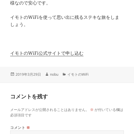
様なので安心です。
イモトのWiFiを使って思い出に残るステキな旅をしま
しょう。
イモトのWiFi公式サイトで申し込む
投
作
カ
2019年3月29日
nobu
イモトのWiFi
稿
成
テ
日:
者
ゴ
リ
コメントを残す
ー
メールアドレスが公開されることはありません。
※
が付いている欄は
必須項目です
コメント
※