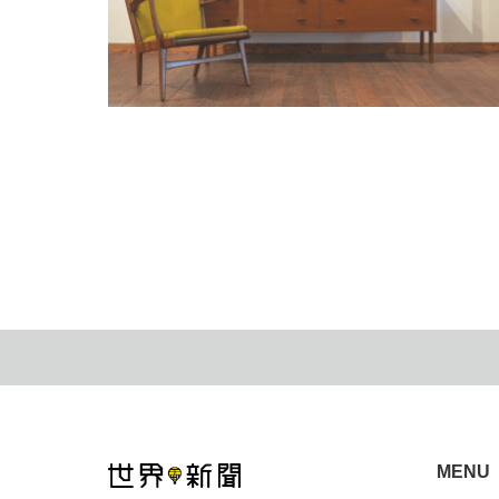
【制作の裏側】ECサイト「hashimoto vintage」／橋
本家具工芸様（尾道市）
2024.03.23
MENU