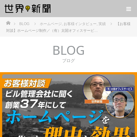
ホーム
BLOG
ホームページ
,
お客様インタビュー
,
実績
【お客様
対談】ホームページ制作／（有）太閤オフィスサービ…
BLOG
ブログ